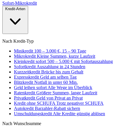
Sofort
-Mikrokredit
Kredit-Arten
Nach Kredit-Typ
Minikredit
100 – 3.000 €, 15 – 90 Tage
Mikrokredit
Kleine Summen, kurze Laufzeit
Kleinkredit sofort
500 – 5.000 € mit Sofortauszahlung
Sofortkredit
Auszahlung in 24 Stunden
Kurzzeitkredit
Brücke bis zum Gehalt
Expresskredit
Geld am selben Tag
Blitzkredit
Notfall in unter 60 Min.
Geld leihen sofort
Alle Wege im Überblick
Ratenkredit
Größere Summen, lange Laufzeit
Privatkredit
Geld von Privat an Privat
Kredit ohne SCHUFA
Trotz negativer SCHUFA
Autokredit
Barzahler-Rabatt sichern
Umschuldungskredit
Alte Kredite günstig ablösen
Nach Wunschsumme