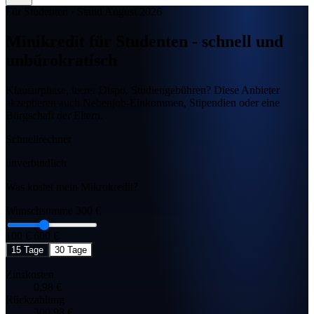
Für Studenten
·
Stand August 2026
Minikredit für
Studenten
- schnell und
unbürokratisch
Klausurphase, leerer Dispo, Studiengebühren? Diese Anbieter
akzeptieren auch Nebenjob-Einkommen, Stipendien oder eine
Bürgschaft der Eltern.
Schnellrechner
unverbindlich
Was kostet mein Mikrokredit?
Wunschsumme
300 €
100 €
600 €
15 Tage
30 Tage
Zinskosten
0,98 €
Rückzahlung
300,98 €