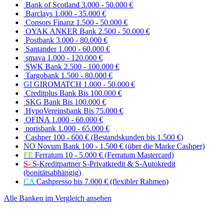
Bank of Scotland
3.000 - 50.000 €
Barclays
1.000 - 35.000 €
Consors Finanz
1.500 - 50.000 €
OYAK ANKER Bank
2.500 - 50.000 €
Postbank
3.000 - 80.000 €
Santander
1.000 - 60.000 €
smava
1.000 - 120.000 €
SWK Bank
2.500 - 100.000 €
Targobank
1.500 - 80.000 €
GI
GIROMATCH
1.000 - 50.000 €
Creditplus Bank
Bis 100.000 €
SKG Bank
Bis 100.000 €
HypoVereinsbank
Bis 75.000 €
OFINA
1.000 - 60.000 €
norisbank
1.000 - 65.000 €
Cashper
100 - 600 € (Bestandskunden bis 1.500 €)
NO
Novum Bank
100 - 1.500 € (über die Marke Cashper)
FE
Ferratum
10 - 5.000 € (Ferratum Mastercard)
S-
S-Kreditpartner
S-Privatkredit & S-Autokredit
(bonitätsabhängig)
CA
Cashpresso
bis 7.000 € (flexibler Rahmen)
Alle Banken im Vergleich ansehen