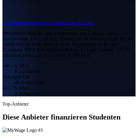
21 Anbieter vergleichen
Ausführlicher Rechner
Beispielrechnung mit dem Effektivzins von Cashper, keine
Kreditzusage. Der Link zum Anbieter ist ein Provisionslink, für Sie
ändert sich der Preis dadurch nicht.
Repräsentatives Beispiel
(Cashper): 300 € Nettodarlehensbetrag, 15 Tage Laufzeit, 7,95 %
effektiver Jahreszins, Gesamtbetrag 300,98 €.
100 – 1.500 €
Kreditsumme
Nebenjob OK
als Einkommen
18 – 75 Jahre
Altersgrenze
Top-Anbieter
Diese Anbieter finanzieren Studenten
#1