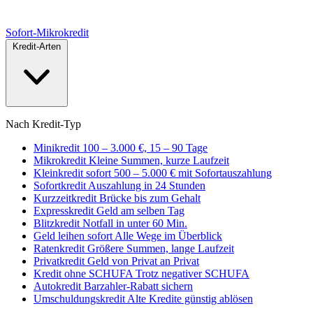
Sofort
-Mikrokredit
Kredit-Arten
Nach Kredit-Typ
Minikredit
100 – 3.000 €, 15 – 90 Tage
Mikrokredit
Kleine Summen, kurze Laufzeit
Kleinkredit sofort
500 – 5.000 € mit Sofortauszahlung
Sofortkredit
Auszahlung in 24 Stunden
Kurzzeitkredit
Brücke bis zum Gehalt
Expresskredit
Geld am selben Tag
Blitzkredit
Notfall in unter 60 Min.
Geld leihen sofort
Alle Wege im Überblick
Ratenkredit
Größere Summen, lange Laufzeit
Privatkredit
Geld von Privat an Privat
Kredit ohne SCHUFA
Trotz negativer SCHUFA
Autokredit
Barzahler-Rabatt sichern
Umschuldungskredit
Alte Kredite günstig ablösen