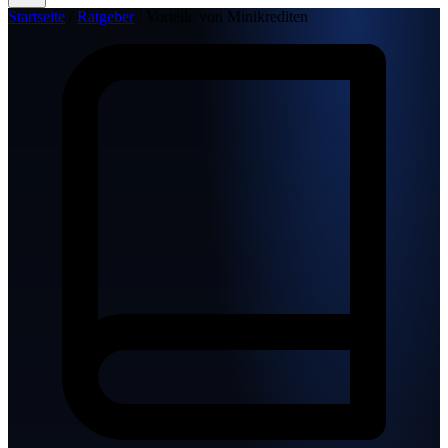
Startseite
/
Ratgeber
/
Vorteile von Minikrediten