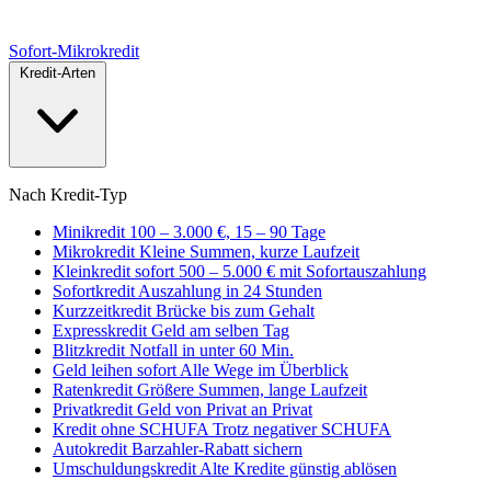
Sofort
-Mikrokredit
Kredit-Arten
Nach Kredit-Typ
Minikredit
100 – 3.000 €, 15 – 90 Tage
Mikrokredit
Kleine Summen, kurze Laufzeit
Kleinkredit sofort
500 – 5.000 € mit Sofortauszahlung
Sofortkredit
Auszahlung in 24 Stunden
Kurzzeitkredit
Brücke bis zum Gehalt
Expresskredit
Geld am selben Tag
Blitzkredit
Notfall in unter 60 Min.
Geld leihen sofort
Alle Wege im Überblick
Ratenkredit
Größere Summen, lange Laufzeit
Privatkredit
Geld von Privat an Privat
Kredit ohne SCHUFA
Trotz negativer SCHUFA
Autokredit
Barzahler-Rabatt sichern
Umschuldungskredit
Alte Kredite günstig ablösen