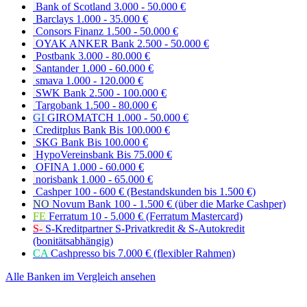
Bank of Scotland
3.000 - 50.000 €
Barclays
1.000 - 35.000 €
Consors Finanz
1.500 - 50.000 €
OYAK ANKER Bank
2.500 - 50.000 €
Postbank
3.000 - 80.000 €
Santander
1.000 - 60.000 €
smava
1.000 - 120.000 €
SWK Bank
2.500 - 100.000 €
Targobank
1.500 - 80.000 €
GI
GIROMATCH
1.000 - 50.000 €
Creditplus Bank
Bis 100.000 €
SKG Bank
Bis 100.000 €
HypoVereinsbank
Bis 75.000 €
OFINA
1.000 - 60.000 €
norisbank
1.000 - 65.000 €
Cashper
100 - 600 € (Bestandskunden bis 1.500 €)
NO
Novum Bank
100 - 1.500 € (über die Marke Cashper)
FE
Ferratum
10 - 5.000 € (Ferratum Mastercard)
S-
S-Kreditpartner
S-Privatkredit & S-Autokredit
(bonitätsabhängig)
CA
Cashpresso
bis 7.000 € (flexibler Rahmen)
Alle Banken im Vergleich ansehen