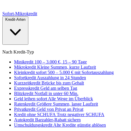
Sofort
-Mikrokredit
Kredit-Arten
Nach Kredit-Typ
Minikredit
100 – 3.000 €, 15 – 90 Tage
Mikrokredit
Kleine Summen, kurze Laufzeit
Kleinkredit sofort
500 – 5.000 € mit Sofortauszahlung
Sofortkredit
Auszahlung in 24 Stunden
Kurzzeitkredit
Brücke bis zum Gehalt
Expresskredit
Geld am selben Tag
Blitzkredit
Notfall in unter 60 Min.
Geld leihen sofort
Alle Wege im Überblick
Ratenkredit
Größere Summen, lange Laufzeit
Privatkredit
Geld von Privat an Privat
Kredit ohne SCHUFA
Trotz negativer SCHUFA
Autokredit
Barzahler-Rabatt sichern
Umschuldungskredit
Alte Kredite günstig ablösen