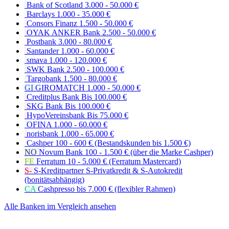
Bank of Scotland
3.000 - 50.000 €
Barclays
1.000 - 35.000 €
Consors Finanz
1.500 - 50.000 €
OYAK ANKER Bank
2.500 - 50.000 €
Postbank
3.000 - 80.000 €
Santander
1.000 - 60.000 €
smava
1.000 - 120.000 €
SWK Bank
2.500 - 100.000 €
Targobank
1.500 - 80.000 €
GI
GIROMATCH
1.000 - 50.000 €
Creditplus Bank
Bis 100.000 €
SKG Bank
Bis 100.000 €
HypoVereinsbank
Bis 75.000 €
OFINA
1.000 - 60.000 €
norisbank
1.000 - 65.000 €
Cashper
100 - 600 € (Bestandskunden bis 1.500 €)
NO
Novum Bank
100 - 1.500 € (über die Marke Cashper)
FE
Ferratum
10 - 5.000 € (Ferratum Mastercard)
S-
S-Kreditpartner
S-Privatkredit & S-Autokredit
(bonitätsabhängig)
CA
Cashpresso
bis 7.000 € (flexibler Rahmen)
Alle Banken im Vergleich ansehen