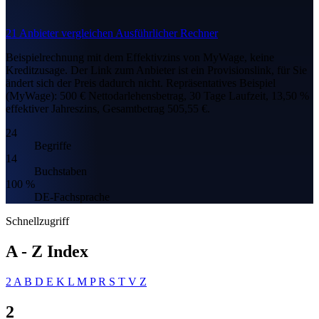
21 Anbieter vergleichen
Ausführlicher Rechner
Beispielrechnung mit dem Effektivzins von MyWage, keine
Kreditzusage. Der Link zum Anbieter ist ein Provisionslink, für Sie
ändert sich der Preis dadurch nicht.
Repräsentatives Beispiel
(MyWage): 500 € Nettodarlehensbetrag, 30 Tage Laufzeit, 13,50 %
effektiver Jahreszins, Gesamtbetrag 505,55 €.
24
Begriffe
14
Buchstaben
100 %
DE-Fachsprache
Schnellzugriff
A - Z Index
2
A
B
D
E
K
L
M
P
R
S
T
V
Z
2