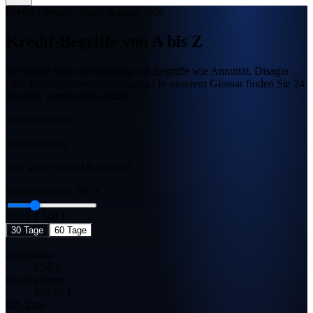
Kredit-Glossar
·
Stand August 2026
Kredit-Begriffe von
A bis Z
Sie stoßen beim Kreditantrag auf Begriffe wie Annuität, Disagio
oder Vorfälligkeitsentschädigung? In unserem Glossar finden Sie 24
Begriffe verständlich erklärt.
Schnellrechner
unverbindlich
Was kostet mein Minikredit?
Wunschsumme
500 €
100 €
1.500 €
30 Tage
60 Tage
Zinskosten
5,55 €
Rückzahlung
505,55 €
Eff. Zins