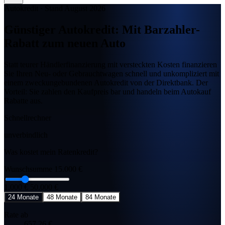
Autokredit
·
Stand August 2026
Günstiger Autokredit
: Mit Barzahler-
Rabatt zum neuen Auto
Statt teurer Händlerfinanzierung mit versteckten Kosten finanzieren
Sie Ihren Neu- oder Gebrauchtwagen schnell und unkompliziert mit
einem zweckungebundenen Autokredit von der Direktbank. Der
Vorteil: Sie zahlen den Kaufpreis bar und handeln beim Autokauf
Rabatte aus.
Schnellrechner
unverbindlich
Was kostet mein Ratenkredit?
Wunschsumme
15.000 €
1.000 €
50.000 €
24 Monate
48 Monate
84 Monate
Rate ab
657,26 €