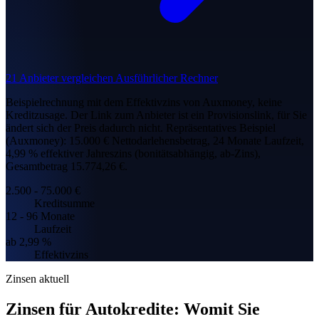
21 Anbieter vergleichen
Ausführlicher Rechner
Beispielrechnung mit dem Effektivzins von Auxmoney, keine
Kreditzusage. Der Link zum Anbieter ist ein Provisionslink, für Sie
ändert sich der Preis dadurch nicht.
Repräsentatives Beispiel
(Auxmoney): 15.000 € Nettodarlehensbetrag, 24 Monate Laufzeit,
4,99 % effektiver Jahreszins (bonitätsabhängig, ab-Zins),
Gesamtbetrag 15.774,26 €.
2.500 - 75.000 €
Kreditsumme
12 - 96 Monate
Laufzeit
ab 2,99 %
Effektivzins
Zinsen aktuell
Zinsen für Autokredite: Womit Sie