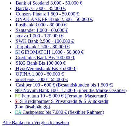
Bank of Scotland
3.000 - 50.000 €
Barclays
1.000 - 35.000 €
Consors Finanz
1.500 - 50.000 €
OYAK ANKER Bank
2.500 - 50.000 €
Postbank
3.000 - 80.000 €
Santander
1.000 - 60.000 €
smava
1.000 - 120.000 €
SWK Bank
2.500 - 100.000 €
Targobank
1.500 - 80.000 €
GI
GIROMATCH
1.000 - 50.000 €
Creditplus Bank
Bis 100.000 €
SKG Bank
Bis 100.000 €
HypoVereinsbank
Bis 75.000 €
OFINA
1.000 - 60.000 €
norisbank
1.000 - 65.000 €
Cashper
100 - 600 € (Bestandskunden bis 1.500 €)
NO
Novum Bank
100 - 1.500 € (über die Marke Cashper)
FE
Ferratum
10 - 5.000 € (Ferratum Mastercard)
S-
S-Kreditpartner
S-Privatkredit & S-Autokredit
(bonitätsabhängig)
CA
Cashpresso
bis 7.000 € (flexibler Rahmen)
Alle Banken im Vergleich ansehen