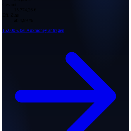
Gesamt
15.774,26 €
Eff. Zins
ab
4,99 %
15.000 € bei Auxmoney anfragen