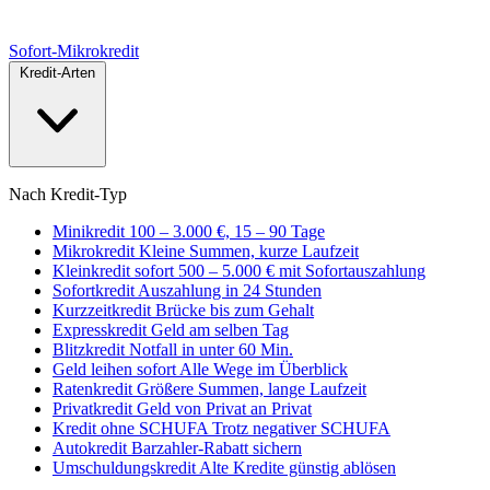
Sofort
-Mikrokredit
Kredit-Arten
Nach Kredit-Typ
Minikredit
100 – 3.000 €, 15 – 90 Tage
Mikrokredit
Kleine Summen, kurze Laufzeit
Kleinkredit sofort
500 – 5.000 € mit Sofortauszahlung
Sofortkredit
Auszahlung in 24 Stunden
Kurzzeitkredit
Brücke bis zum Gehalt
Expresskredit
Geld am selben Tag
Blitzkredit
Notfall in unter 60 Min.
Geld leihen sofort
Alle Wege im Überblick
Ratenkredit
Größere Summen, lange Laufzeit
Privatkredit
Geld von Privat an Privat
Kredit ohne SCHUFA
Trotz negativer SCHUFA
Autokredit
Barzahler-Rabatt sichern
Umschuldungskredit
Alte Kredite günstig ablösen