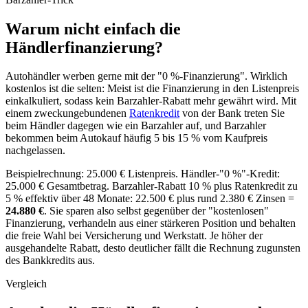
Warum nicht einfach die
Händlerfinanzierung?
Autohändler werben gerne mit der "0 %-Finanzierung". Wirklich
kostenlos ist die selten: Meist ist die Finanzierung in den Listenpreis
einkalkuliert, sodass kein Barzahler-Rabatt mehr gewährt wird. Mit
einem zweckungebundenen
Ratenkredit
von der Bank treten Sie
beim Händler dagegen wie ein Barzahler auf, und Barzahler
bekommen beim Autokauf häufig 5 bis 15 % vom Kaufpreis
nachgelassen.
Beispielrechnung: 25.000 € Listenpreis. Händler-"0 %"-Kredit:
25.000 € Gesamtbetrag. Barzahler-Rabatt 10 % plus Ratenkredit zu
5 % effektiv über 48 Monate: 22.500 € plus rund 2.380 € Zinsen =
24.880 €
. Sie sparen also selbst gegenüber der "kostenlosen"
Finanzierung, verhandeln aus einer stärkeren Position und behalten
die freie Wahl bei Versicherung und Werkstatt. Je höher der
ausgehandelte Rabatt, desto deutlicher fällt die Rechnung zugunsten
des Bankkredits aus.
Vergleich