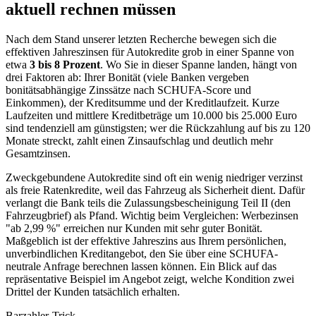
aktuell rechnen müssen
Nach dem Stand unserer letzten Recherche bewegen sich die
effektiven Jahreszinsen für Autokredite grob in einer Spanne von
etwa
3 bis 8 Prozent
. Wo Sie in dieser Spanne landen, hängt von
drei Faktoren ab: Ihrer Bonität (viele Banken vergeben
bonitätsabhängige Zinssätze nach SCHUFA-Score und
Einkommen), der Kreditsumme und der Kreditlaufzeit. Kurze
Laufzeiten und mittlere Kreditbeträge um 10.000 bis 25.000 Euro
sind tendenziell am günstigsten; wer die Rückzahlung auf bis zu 120
Monate streckt, zahlt einen Zinsaufschlag und deutlich mehr
Gesamtzinsen.
Zweckgebundene Autokredite sind oft ein wenig niedriger verzinst
als freie Ratenkredite, weil das Fahrzeug als Sicherheit dient. Dafür
verlangt die Bank teils die Zulassungsbescheinigung Teil II (den
Fahrzeugbrief) als Pfand. Wichtig beim Vergleichen: Werbezinsen
"ab 2,99 %" erreichen nur Kunden mit sehr guter Bonität.
Maßgeblich ist der effektive Jahreszins aus Ihrem persönlichen,
unverbindlichen Kreditangebot, den Sie über eine SCHUFA-
neutrale Anfrage berechnen lassen können. Ein Blick auf das
repräsentative Beispiel im Angebot zeigt, welche Kondition zwei
Drittel der Kunden tatsächlich erhalten.
Barzahler-Trick